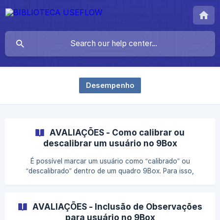
Desempenho
AVALIAÇÕES - Como calibrar ou
descalibrar um usuário no 9Box
É possível marcar um usuário como “calibrado” ou
“descalibrado” dentro de um quadro 9Box. Para isso,
escolha a opção “Editar” em “Calibração 9Box”, dentro de
“Análise de Resultados” de uma Avaliação de Desempenho
concluída. Em seguida, você poderá selecionar um
AVALIAÇÕES - Inclusão de Observações
colaborador na lista que aparece na sua tela. Ao abrir os
para usuário no 9Box