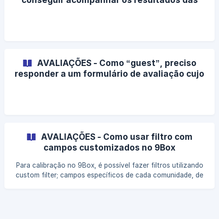
avaliações durante os ciclos
AVALIAÇÕES - Como “guest”, preciso
responder a um formulário de avaliação cujo
link me foi enviado por e-mail
AVALIAÇÕES - Como usar filtro com
campos customizados no 9Box
Para calibração no 9Box, é possível fazer filtros utilizando
custom filter; campos específicos de cada comunidade, de
cada organização. Ao entrar na calibração do 9Box, é só
clicar: Ícone de Filtro Aparecerá um lista com todos os
campos customizados para adicionar ao seu filtro.
Selecionar (Sexo, Estado, Endereço...) Aplicar